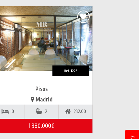
❮
❯
Ref. 1225
Pisos
Madrid
0
2
232.00
1.380.000€