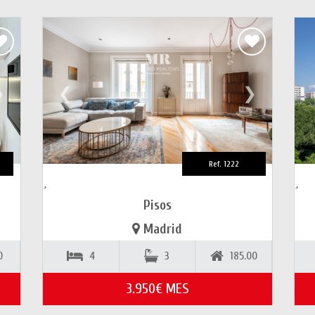
❯
❮
❯
Ref. 1222
Pisos
Madrid
0
4
3
185.00
3.950€ MES