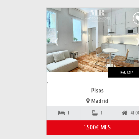
❮
Ref. 1217
Pisos
Madrid
1
1
41.0
1.500€ MES