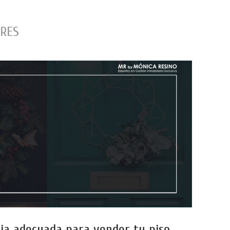
ORES
aria adecuada para vender tu piso