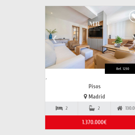
❮
Ref. 1230
Pisos
Madrid
2
2
130.
1.370.000€