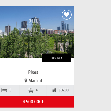
❮
❯
Ref. 1232
Pisos
Madrid
5
4
666.00
4.500.000€