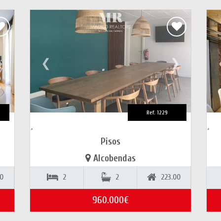
❯
❮
❯
Ref. 1229
Pisos
Alcobendas
00
2
2
223.00
960.000€