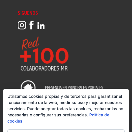
EN NUESTRO BLOG
Utilizamos cookies propias y de terceros para garantizar el
Elegir la inmobiliaria adecuada para vender tu piso puede
funcionamiento de la web, medir su uso y mejorar nuestros
marcar el futuro de tu vida
servicios. Puede aceptar todas las cookies, rechazar las no
¿Qué ocurre cuando una casa no tiene herederos en Madrid?
necesarias o configurar sus preferencias.
Política de
cookies