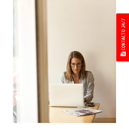
Escribe aquí
Observaciones
CONTACTO 24/7
Escribe aquí
Acepto recibir información de la empresa
Enviando este formulario aceptas nuestros
Términos y condiciones
. Tu dirección IP
216.73.217.69
será almacenada en nuestra base
de datos.
ENVIAR