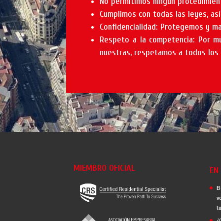
No permitimos ningún procedimient
Cumplimos con todas las leyes, asi
Confidencialidad: Protegemos y man
Respeto a la competencia: Por mu
nuestras, respetamos a todos los 
MIEMBRO OFICIAL
EN
E
v
t
¿