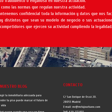
o fraudulento o engañoso en nuestra actuación.
́ como las normas que regulan nuestra actividad.
tenemos confidencial toda la información y datos que nos faci
y distintos que sean su modelo de negocio o sus actuaciones
competidores que ejercen su actividad cumpliendo la legalidad
CONTACTO
 NUESTRO BLOG
legir la inmobiliaria adecuada para
C/ San Enrique de Ossó 20.
ender tu piso puede marcar el futuro de
28055 Madrid
u vida
E-mail: mr@mrlujourbano.com
Qué ocurre cuando una casa no tiene
Telf: 620 277 855