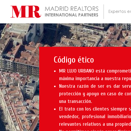
Código ético
MR LUJO URBANO está comprometido
máxima importancia a nuestra repu
Nuestra razón de ser es dar serv
protección y apoyo en caso de co
una transacción.
El trato con los clientes siempre 
vendedor, profesional inmobiliari
relevantes relativos a una propied