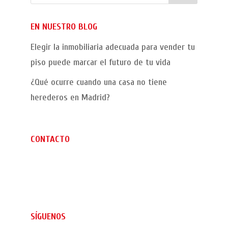
EN NUESTRO BLOG
Elegir la inmobiliaria adecuada para vender tu
piso puede marcar el futuro de tu vida
¿Qué ocurre cuando una casa no tiene
herederos en Madrid?
CONTACTO
C/ San Enrique de Ossó 20.
28055 Madrid
E-mail: mr@mrlujourbano.com
Telf: 620 277 855
SÍGUENOS